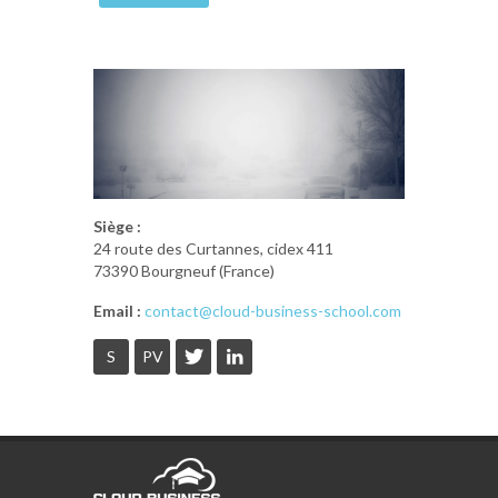
Siège :
24 route des Curtannes, cidex 411
73390 Bourgneuf (France)
Email :
contact@cloud-business-school.com
S
PV
S
PV