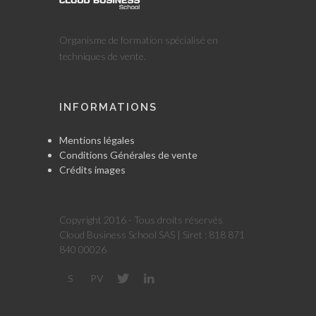
Organisme de formation spécialisé en
techniques de vente.
INFORMATIONS
Mentions légales
Conditions Générales de vente
Crédits images
Copyright 2016 - Tous droits réservés
Cloud Business School SAS | Siret : 818 871
840 00026
S
PV
S
PV